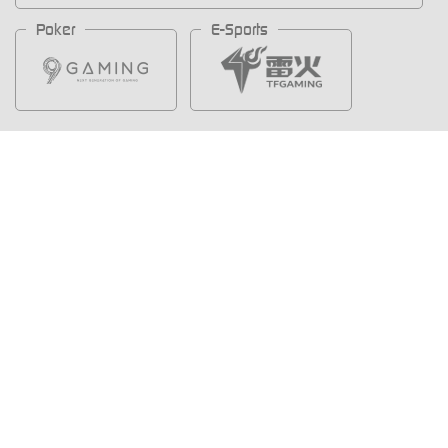
Poker
E-Sports