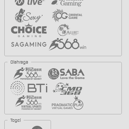
Olahraga
Togel