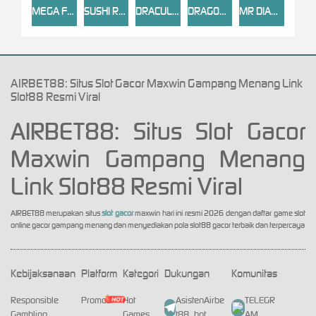
MEGA FORTUNE OX
SUSHI RUSH
DRACULA’S CASTLE BANQUET
DRAGON FORTUNE
MR DIAMOND DELUXE
AIRBET88: Situs Slot Gacor Maxwin Gampang Menang Link
Slot88 Resmi Viral
AIRBET88: Situs Slot Gacor
Maxwin Gampang Menang
Link Slot88 Resmi Viral
AIRBET88 merupakan situs
slot gacor
maxwin hari ini resmi 2026 dengan daftar game slot
online gacor gampang menang dan menyediakan pola slot88 gacor terbaik dan terpercaya
Kebijaksanaan
Platform
Kategori
Dukungan
Komunitas
Responsible
Promosi
Hot
AsistenAirbe
TELEGR
Gambling
Games
t88_bot
AM