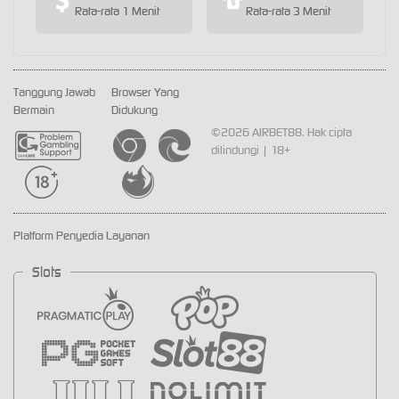
Rata-rata 1 Menit
Rata-rata 3 Menit
Tanggung Jawab
Browser Yang
Bermain
Didukung
©2026 AIRBET88. Hak cipta
dilindungi | 18+
Platform Penyedia Layanan
Slots