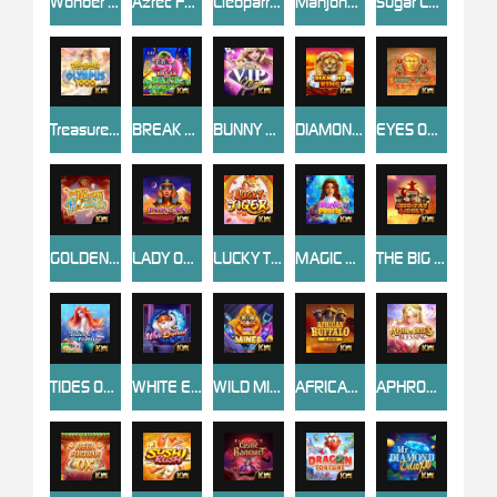
Wonder Ace
Aztec Fortune
Cleopatra's Fortune Ways
Mahjong Dragon Ways
Sugar Candy Bonanza
Treasures of Olympus 1000
BREAK THE BANK
BUNNY VIP NIGHT
DIAMOND KING
EYES OF RA
GOLDEN FORTUNE HORSE
LADY OF RA
LUCKY TIGER
MAGIC PEARLS
THE BIG THE FAT THE UGLY
TIDES OF FORTUNE
WHITE ELEPHANT
WILD MINER
AFRICAN BUFFALO 5000
APHRODITE’S BLESSING