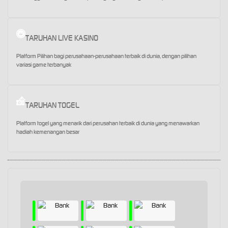
TARUHAN LIVE KASINO
Platform Pilihan bagi perusahaan-perusahaan terbaik di dunia, dengan pilihan
variasi game terbanyak
TARUHAN TOGEL
Platform togel yang menarik dari perusahan terbaik di dunia yang menawarkan
hadiah kemenangan besar