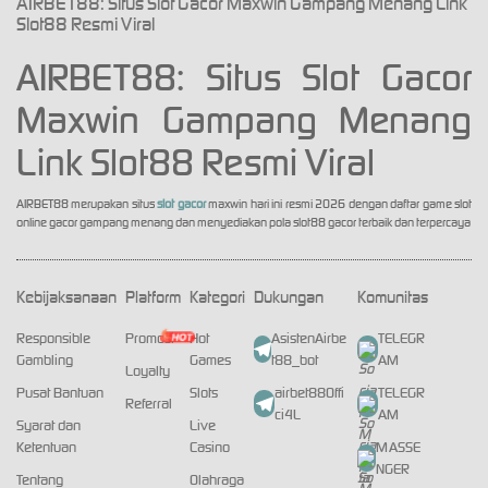
AIRBET88: Situs Slot Gacor Maxwin Gampang Menang Link
Slot88 Resmi Viral
AIRBET88: Situs Slot Gacor
Maxwin Gampang Menang
Link Slot88 Resmi Viral
AIRBET88 merupakan situs
slot gacor
maxwin hari ini resmi 2026 dengan daftar game slot
online gacor gampang menang dan menyediakan pola slot88 gacor terbaik dan terpercaya
Kebijaksanaan
Platform
Kategori
Dukungan
Komunitas
Responsible
Promosi
Hot
AsistenAirbe
TELEGR
Gambling
Games
t88_bot
AM
Loyalty
Pusat Bantuan
Slots
airbet88Offi
TELEGR
Referral
ci4L
AM
Syarat dan
Live
Ketentuan
Casino
MASSE
NGER
Tentang
Olahraga