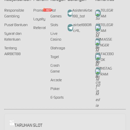
Responsible
Promosi
Hot
AsistenAirbe
TELEGR
Gambling
Games
t88_bot
AM
Loyalty
Pusat Bantuan
Slots
airbet88Offi
TELEGR
Referral
ci4L
AM
Syarat dan
Live
Ketentuan
Casino
MASSE
NGER
Tentang
Olahraga
AIRBET88
FACEBO
Togel
OK
Crash
INSTAG
Game
RAM
Arcade
Poker
E-Sports
TARUHAN SLOT