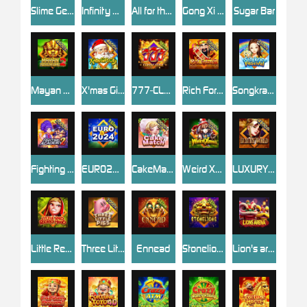
Slime Gem
Infinity Mining
All for the Winner
Gong Xi Fa Cai
Sugar Bar
Mayan Adventure2
X'mas Gift City
777-CLASSIC STYLE
Rich Fortune 2
Songkran Festival
Fighting Academy 2
EURO2024
CakeMatch
Weird Xmas
LUXURY WORLD
Little Red Riding Hood
Three Little Pigs
Ennead
Stonelions
Lion's area