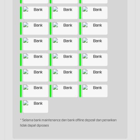
* Selama bank maintenance dan bank offline deposit dan penarikan
tidak dapat diproses