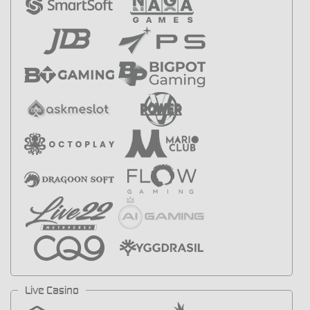
Live Casino