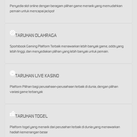
Penyedia slot online dengan beragam pilihan game menarik yang memudahkan
pemain untuk mencapai jackpot
TARUHAN OLAHRAGA
Sportsbook Gaming Platform Terbaik menawarkan lebih banyak game, odds yang
lebih tinggi, dan menyediakan pilihan yang lebih banyak untuk pemain.
TARUHAN LIVE KASINO
Platform Pilihan bagi perusahaan-perusahaan terbaik di dunia, dengan pilihan
variasi game terbanyak
TARUHAN TOGEL
Platform togel yang menarik dari perusahan terbaik di dunia yang menawarkan
hadiah kemenangan besar