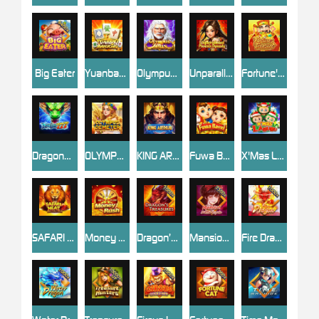
Big Eater
Yuanbao Mahjong
Olympus - Zeus
Unparalleled Phoenix Dynasty
Fortune's Treasure
Dragon777
OLYMPUS DEMETER
KING ARTHUR
Fuwa Baoxi
X'Mas LABUBU
SAFARI HEAT 2-MULTIPLY FUN
Money Rush
Dragon’s Treasures
Mansion Battle Royale
Fire Dragon