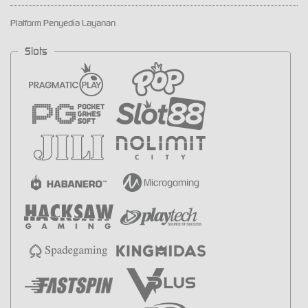
Platform Penyedia Layanan
Slots