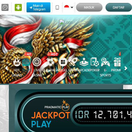
Main di
MASUK
DAFTAR
Telegram
HOT
SLOTS
LIVE
OLAHRAGA
TOGEL
CRASH
ARCADE
POKER
E-
PROMOSI
GAMES
CASINO
GAME
SPORTS
IDR
12,701,
JACKPOT
PLAY