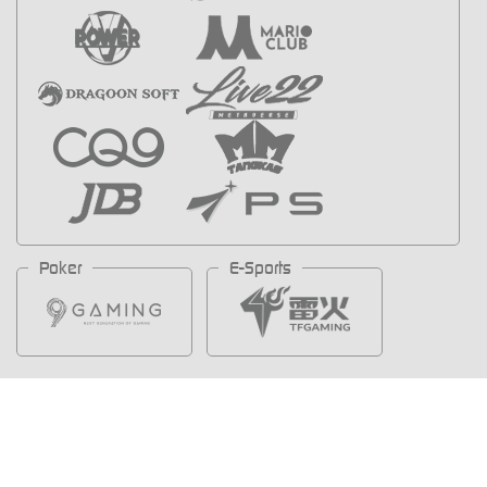
Poker
E-Sports