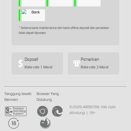
* Selama bank maintenance dan bank offline deposit dan penarikan
tidak dapat diproses
Deposit
Penarikan
Rata-rata 1 Menit
Rata-rata 3 Menit
Tanggung Jawab
Browser Yang
Bermain
Didukung
©2026 AIRBET88. Hak cipta
dilindungi | 18+