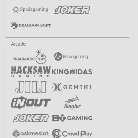
Arcade