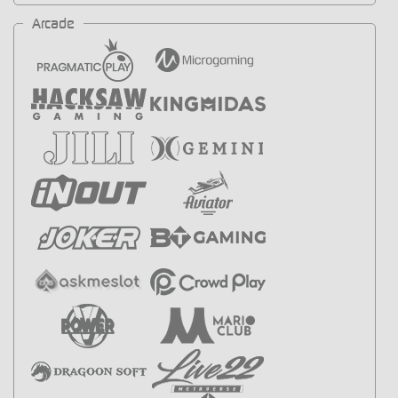
Arcade