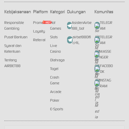
Kebijaksanaan
Platform
Kategori
Dukungan
Komunitas
Responsible
Promosi
Hot
AsistenAirbe
TELEGR
Gambling
Games
t88_bot
AM
Loyalty
Pusat Bantuan
Slots
airbet88Offi
TELEGR
Referral
ci4L
AM
Syarat dan
Live
Ketentuan
Casino
MASSE
NGER
Tentang
Olahraga
AIRBET88
FACEBO
Togel
OK
Crash
INSTAG
Game
RAM
Arcade
Poker
E-Sports