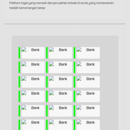
Platform togel yang menarik dari perusahan terbaik di dunia yang menawarkan
hadiah kemenangan besar