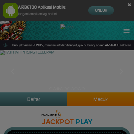
×
AIRBET88 Aplikasi Mobile
UNDUH
Jangan tampilkan lagi hari ini
akan banyak varian BONUS , mau tau info lebih lanjut ,yuk hubungi admin AIRBET88 sekarang jug
Daftar
Masuk
JACKPOT
PLAY