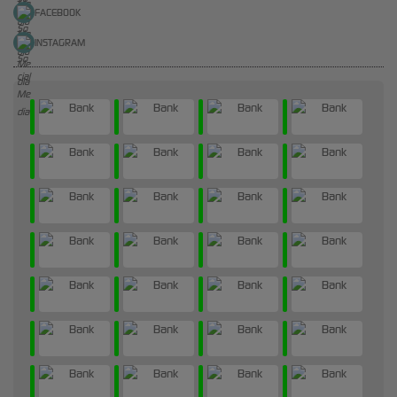
FACEBOOK
INSTAGRAM