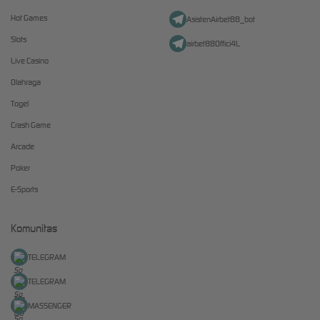
Hot Games
AsistenAirbet88_bot
Slots
airbet88Offici4L
Live Casino
Olahraga
Togel
Crash Game
Arcade
Poker
E-Sports
Komunitas
TELEGRAM
TELEGRAM
MASSENGER